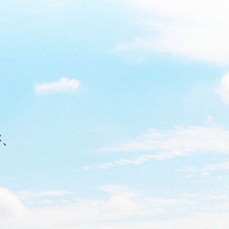
。
が、
。