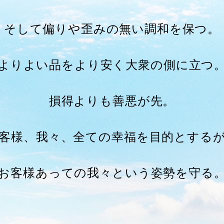
そして偏りや歪みの無い
調和を保つ。
よりよい品をより安く
大衆の側に立つ
損得よりも善悪が先。
客様、我々、全ての幸福を
目的とする
お客様あっての我々という
姿勢を守る