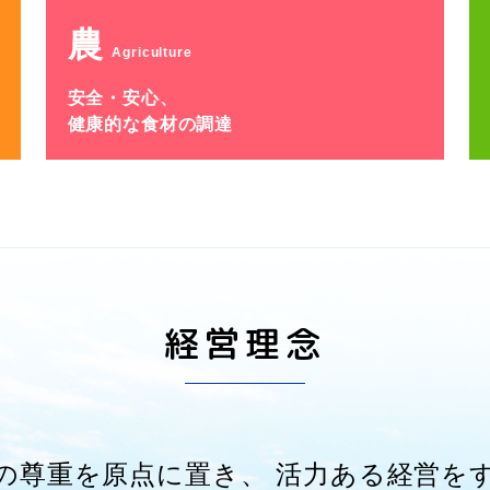
農
Agriculture
安全・安心、
健康的な食材の調達
経営理念
の尊重を原点に置き、
活力ある経営を