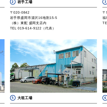
岩手工場
2
3
〒020-0842
〒9
岩手県盛岡市湯沢16地割15-5
福
（株）東配 盛岡支店内
T
TEL 019-614-9122（代表）
大垣工場
5
6