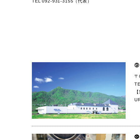
TEL 092-931-3155（代表）
⑨
〒
T
【
U
⓾ 