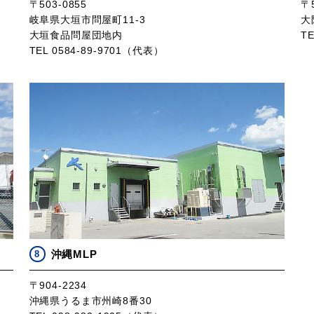
〒503-0855
〒5
岐阜県大垣市問屋町11-3
大
大垣食品問屋団地内
T
TEL 0584-89-9701（代表）
沖縄MLP
8
〒904-2234
沖縄県うるま市州崎8番30