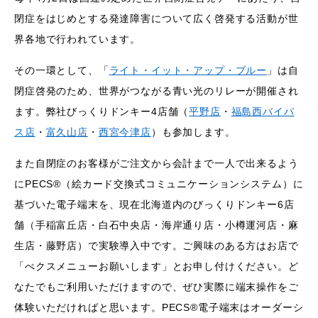
閉症をはじめとする発達障害について広く啓発する活動が世
界各地で行われています。
その一環として、「
ライト・イット・アップ・ブルー
」は自
閉症啓発のため、世界がつながる青い光のリレーが開催され
ます。弊社びっくりドンキー4店舗（
平野店
・
福島西バイパ
ス店
・
富久山店
・
西宮今津店
）も参加します。
また自閉症のお客様がご注文から会計まで一人で出来るよう
にPECS®（絵カード交換式コミュニケーションシステム）に
基づいた電子端末を、現在北海道内のびっくりドンキー6店
舗（手稲富丘店・白石中央店・海岸通り店・小樽運河店・麻
生店・藤野店）で実験導入中です。ご興味のある方はお店で
「ぺクスメニューお願いします」とお申し付けください。ど
なたでもご利用いただけますので、ぜひ実際に端末操作をご
体験いただければと思います。PECS®電子端末はオーダーシ