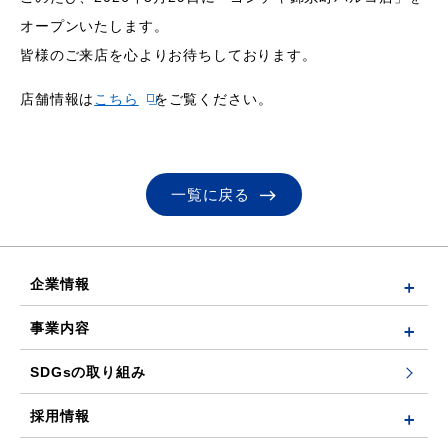
オープンいたします。
皆様のご来店を心よりお待ちしております。
店舗情報は
こちら
をご覧ください。
一覧に戻る
企業情報
事業内容
SDGsの取り組み
採用情報