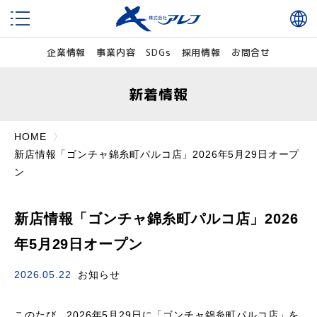
企業情報
事業内容
SDGs
採用情報
お問合せ
新着情報
HOME
新店情報「ゴンチャ錦糸町パルコ店」2026年5月29日オープ
ン
新店情報「ゴンチャ錦糸町パルコ店」2026
年5月29日オープン
2026.05.22
お知らせ
このたび、2026年5月29日に「ゴンチャ錦糸町パルコ店」を