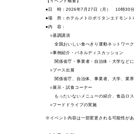
【イベント概要】
●日 時：2026年7月27日（月） 10時30
●場 所：ホテルメトロポリタンエドモント本
●内 容：
○基調講演
全国おいしい食べきり運動ネットワーク
○事例紹介・パネルディスカッション
関係省庁・事業者・自治体・大学などに
○ブース出展
関係省庁、自治体、事業者、大学、業界団
○展示・試食コーナー
もったいないメニューの紹介、食品ロス
○フードドライブの実施
※イベント内容は一部変更される可能性が