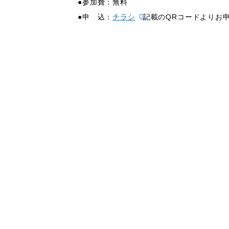
●参加費：無料
●申 込：
チラシ
記載のQRコードよりお