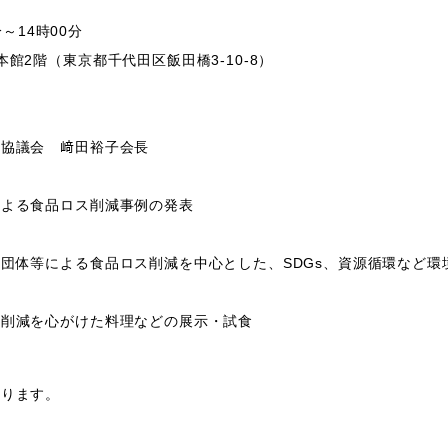
分～14時00分
館2階（東京都千代田区飯田橋3-10-8）
協議会 﨑田裕子会長
よる食品ロス削減事例の発表
体等による食品ロス削減を中心とした、SDGs、資源循環など環
削減を心がけた料理などの展示・試食
あります。