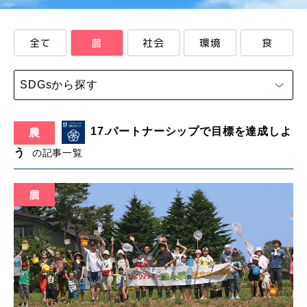
全て
農
社会
環境
食
SDGsから探す
17.パートナーシップで目標を達成しよ
農
う
の記事一覧
農