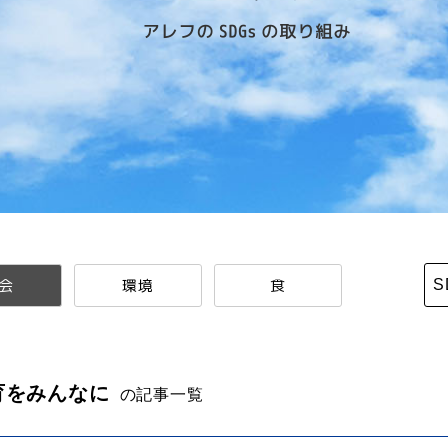
会
環境
食
S
育をみんなに
の記事一覧