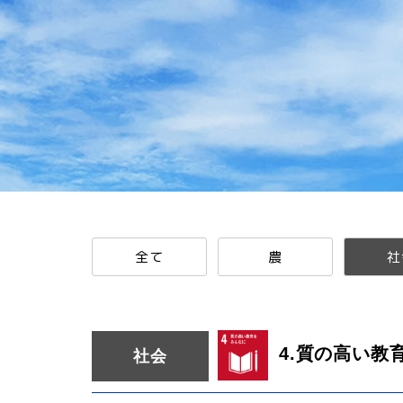
全て
農
社
4.質の高い教
社会