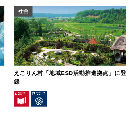
社会
』
えこりん村「地域ESD活動推進拠点」に登
録